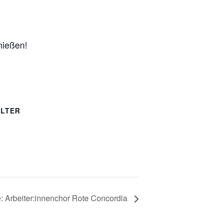
nießen!
LTER
e: Arbeiter:innenchor Rote Concordia